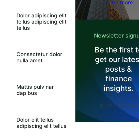
Learn more
Dolor adipiscing elit
tellus adipiscing elit
tellus
Newsletter sign
Be the first 
Consectetur dolor
get our lates
nulla amet
posts &
finance
insights.
Mattis pulvinar
dapibus
Subscribe now
Dolor elit tellus
adipiscing elit tellus