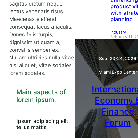
sagittis dictum neque
productivi
lectus venenatis risus.
with strat
planning
Maecenas eleifend
consequat lacus a iaculis.
Industry
Donec felis turpis,
February 11, 
dignissim ut quam a,
convallis semper ex.
Nullam ultricies nulla vitae
Sep. 20-24, 2026
nisi aliquet, vitae sodales
Miami Expo Center
lorem sodales.
Internation
Main aspects of
Economy 
lorem ipsum:
Finance
Forum
Ipsum adipiscing elit
tellus mattis