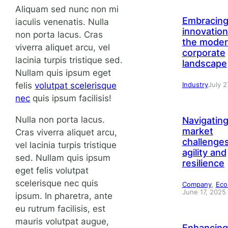
Aliquam sed nunc non mi
Embracin
iaculis venenatis. Nulla
innovation
non porta lacus. Cras
the mode
viverra aliquet arcu, vel
corporate
lacinia turpis tristique sed.
landscape
Nullam quis ipsum eget
felis
volutpat scelerisque
Industry
July 2
nec
quis ipsum facilisis!
Nulla non porta lacus.
Navigatin
market
Cras viverra aliquet arcu,
challenges
vel lacinia turpis tristique
agility and
sed. Nullam quis ipsum
resilience
eget felis volutpat
scelerisque nec quis
Company
, 
Ec
June 17, 2025
ipsum. In pharetra, ante
eu rutrum facilisis, est
mauris volutpat augue,
Enhancing