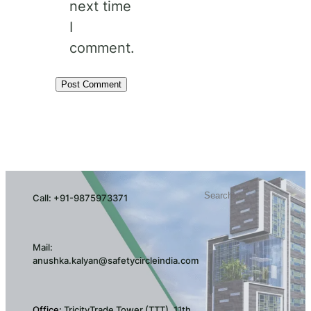
next time
I
comment.
Search
Call: +91-9875973371
Mail:
anushka.kalyan@safetycircleindia.com
Office:
TricityTrade Tower (TTT), 11th