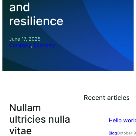
and
resilience
June 17, 2025
Company
, 
Economy
Recent articles
Nullam
ultricies nulla
Hello worl
vitae
Blog
October 9