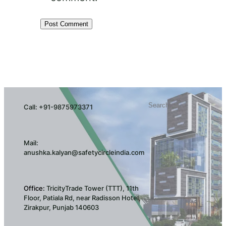
Search
Call: +91-9875973371
Mail:
anushka.kalyan@safetycircleindia.com
Office:
TricityTrade Tower (TTT), 11th
Floor, Patiala Rd, near Radisson Hotel,
Zirakpur, Punjab 140603