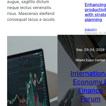
augue, sagittis dictum
Enhancing
neque lectus venenatis
productivi
risus. Maecenas eleifend
with strat
planning
consequat lacus a iaculis
Industry
February 11, 
Sep. 20-24, 2026
Lorem sit
Miami Expo Center
amet
dictum
Internation
egestas
Economy 
Lorem sit amet
Finance
dictum
Forum
egestas
dignissim ut