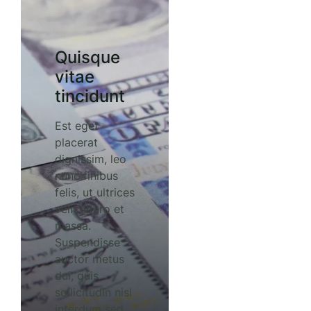
Quisque
vitae
tincidunt
Est eget
placerat
dignissim, leo
nunc finibus
felis, ut ultrices
velit libero et
massa.
Suspendisse
auctor metus
dui, quis
sollicitudin nisl
interdum sed.