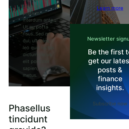
tellus a,
Learn more
pretium
interdum ante.
Ut eu porta
risus. Sed mi
Newsletter sign
dui, ultricies,
leo quis luctus
Be the first 
dictum, lacus
get our lates
elit porttitor
sapien, non
posts &
metus.
finance
insights.
Subscribe now
Phasellus
tincidunt