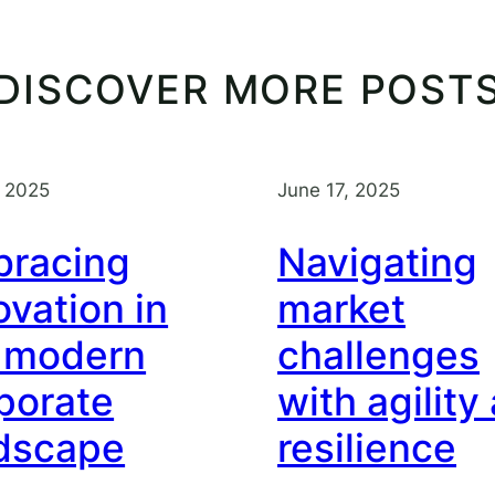
DISCOVER MORE POST
, 2025
June 17, 2025
racing
Navigating
ovation in
market
 modern
challenges
porate
with agility
dscape
resilience