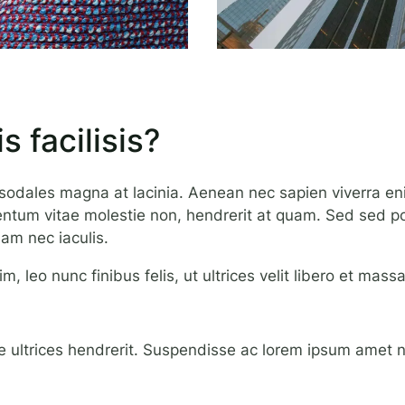
s facilisis?
 sodales magna at lacinia. Aenean nec sapien viverra eni
mentum vitae molestie non, hendrerit at quam. Sed sed por
iam nec iaculis.
m, leo nunc finibus felis, ut ultrices velit libero et ma
ultrices hendrerit. Suspendisse ac lorem ipsum amet nis