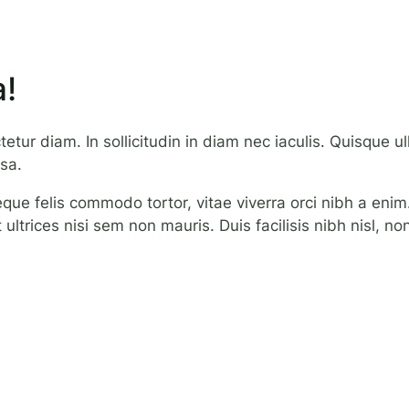
!
etur diam. In sollicitudin in diam nec iaculis. Quisque u
ssa.
 neque felis commodo tortor, vitae viverra orci nibh a en
get ultrices nisi sem non mauris. Duis facilisis nibh nisl, 