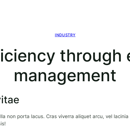
INDUSTRY
iciency through 
management
vitae
a non porta lacus. Cras viverra aliquet arcu, vel lacinia
is!